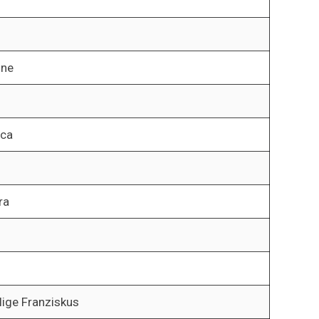
ine
ica
ra
lige Franziskus