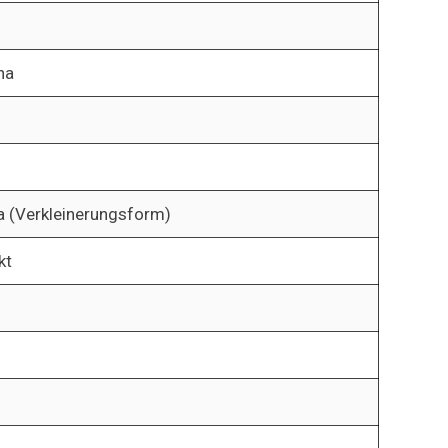
na
la (Verkleinerungsform)
kt