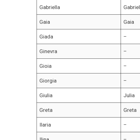
Gabriella
Gabrie
Gaia
Gaia
Giada
–
Ginevra
–
Gioia
–
Giorgia
–
Giulia
Julia
Greta
Greta
Ilaria
–
Ilina
–