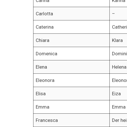
Carina
Karina
Carlotta
–
Caterina
Cather
Chiara
Klara
Domenica
Domin
Elena
Helena
Eleonora
Eleono
Elisa
Eiza
Emma
Emma
Francesca
Der hei