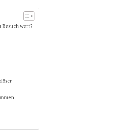
n Besuch wert?
rlöser
ommen