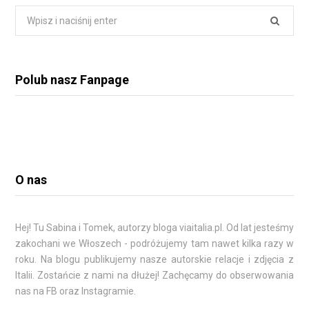
t
Wyszukiwanie:
e
r
n
Polub nasz Fanpage
a
t
i
v
e
O nas
:
Hej! Tu
Sabina
i Tomek, autorzy bloga viaitalia.pl. Od lat jesteśmy
zakochani we Włoszech - podróżujemy tam nawet kilka razy w
roku. Na blogu publikujemy nasze autorskie relacje i zdjęcia z
Italii. Zostańcie z nami na dłużej! Zachęcamy do obserwowania
nas na FB oraz Instagramie.