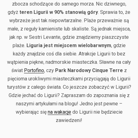
zbocza schodzące do samego morza. Nic dziwnego,
gdyż
teren Ligurii w 90% stanowią góry
. Sprawia to, że
wybrzeże jest tak niepowtarzalne. Plaże przeważnie są
małe, z reguły kamieniste lub skaliste. Są jednak miejsca,
jak np. w Sestri Levante, gdzie znajdziemy piaszczyste
plaże.
Liguria jest miejscem wielobarwnym
, gdzie
każdy znajdzie coś dla siebie. Atrakcje Ligurii to bez
wątpienia piękne, nadmorskie miasteczka. Sławne na cały
świat
Portofino
, czy
Park Narodowy Cinque Terre
z
pięcioma urokliwymi miasteczkami przyciągają do Ligurii
turystów z całego świata. Co jeszcze zobaczyć w Ligurii?
Gdzie jechać do Ligurii? Zapraszam do zapoznania się z
naszymi artykułami na blogu! Jedno jest pewne –
wybierając się
na wakacje
do Ligurii nie będziecie
zawiedzeni!