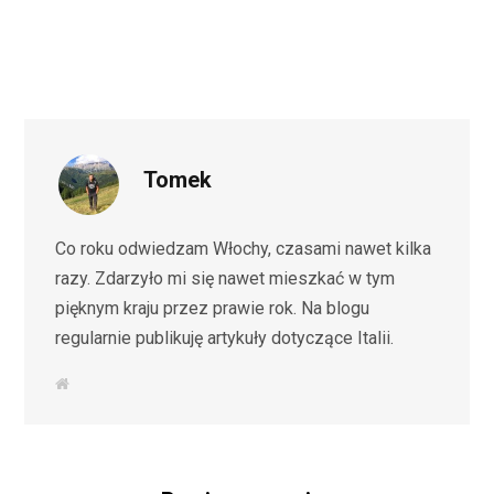
Tomek
Co roku odwiedzam Włochy, czasami nawet kilka
razy. Zdarzyło mi się nawet mieszkać w tym
pięknym kraju przez prawie rok. Na blogu
regularnie publikuję artykuły dotyczące Italii.
S
t
r
o
n
a
i
n