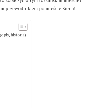
rto zobaczyć w tym toskańskim mieście?
ym przewodnikiem po mieście Siena!
opis, historia)