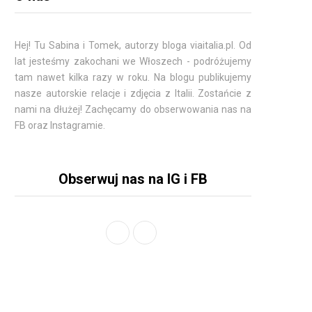
Hej! Tu
Sabina
i Tomek, autorzy bloga viaitalia.pl. Od
lat jesteśmy zakochani we Włoszech - podróżujemy
tam nawet kilka razy w roku. Na blogu publikujemy
nasze autorskie relacje i zdjęcia z Italii. Zostańcie z
nami na dłużej! Zachęcamy do obserwowania nas na
FB oraz Instagramie.
Obserwuj nas na IG i FB
F
I
a
n
c
s
e
t