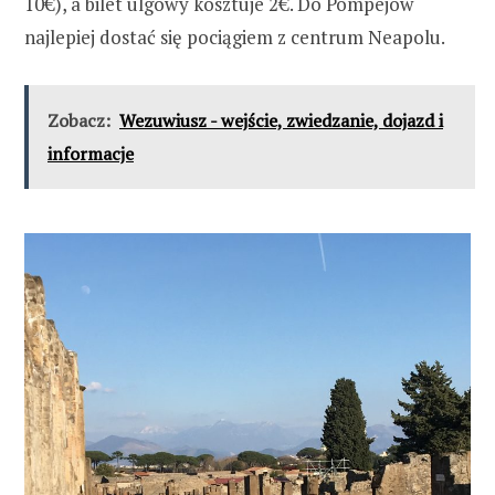
10€), a bilet ulgowy kosztuje 2€. Do Pompejów
najlepiej dostać się pociągiem z centrum Neapolu.
Zobacz:
Wezuwiusz - wejście, zwiedzanie, dojazd i
informacje